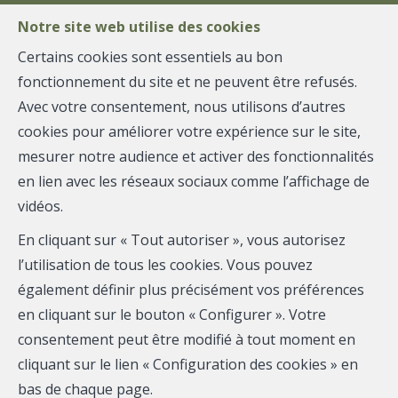
Notre site web utilise des cookies
Certains cookies sont essentiels au bon
fonctionnement du site et ne peuvent être refusés.
MENU
Avec votre consentement, nous utilisons d’autres
cookies pour améliorer votre expérience sur le site,
Biens à louer
mesurer notre audience et activer des fonctionnalités
en lien avec les réseaux sociaux comme l’affichage de
vidéos.
Vous recherchez un bien immobilier à louer au
En cliquant sur « Tout autoriser », vous autorisez
Luxembourg ?
l’utilisation de tous les cookies. Vous pouvez
Voici une liste de biens à louer disponibles en ce
également définir plus précisément vos préférences
moment dans notre agence.
en cliquant sur le bouton « Configurer ». Votre
consentement peut être modifié à tout moment en
N’hésitez pas à
me contacter
pour en savoir plus !
cliquant sur le lien « Configuration des cookies » en
bas de chaque page.