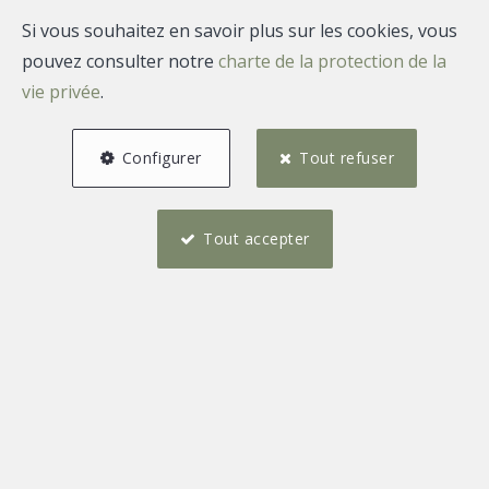
Vous pouvez également vous inscrire pour recevoir par
Si vous souhaitez en savoir plus sur les cookies, vous
pouvez consulter notre
email les nouveaux biens qui correspondent à vos
charte de la protection de la
vie privée
.
critères de recherche.
Nous serions ravis de vous aider dans la réalisation de
Configurer
Tout refuser
vos projets immobiliers.
Tout accepter
L'Agence par Pauline
Moreaux
Place Roi Albert 31
6660 Houffalize
Téléphone :
0488932432