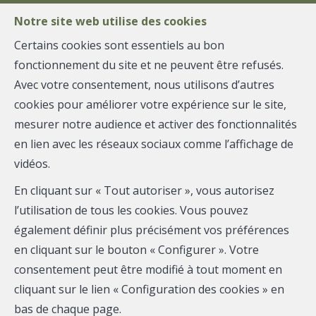
Notre site web utilise des cookies
Certains cookies sont essentiels au bon
fonctionnement du site et ne peuvent être refusés.
MENU
Avec votre consentement, nous utilisons d’autres
cookies pour améliorer votre expérience sur le site,
Contacter L'
mesurer notre audience et activer des fonctionnalités
en lien avec les réseaux sociaux comme l’affichage de
Agence
vidéos.
En cliquant sur « Tout autoriser », vous autorisez
l’utilisation de tous les cookies. Vous pouvez
L' Agence est à votre écoute pour répondre à toutes
également définir plus précisément vos préférences
vos questions.
en cliquant sur le bouton « Configurer ». Votre
consentement peut être modifié à tout moment en
N’hésitez pas à nous contacter directement ou au
cliquant sur le lien « Configuration des cookies » en
moyen du formulaire ci-dessous. Nous vous
bas de chaque page.
recontacterons au plus vite!