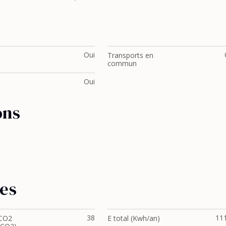
Oui
Transports en
commun
Oui
ons
ues
38
11
 CO2
E total (Kwh/an)