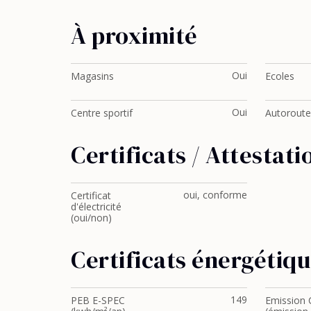
À proximité
Oui
Magasins
Ecoles
Oui
Centre sportif
Autoroute
Certificats / Attestati
oui, conforme
Certificat
d'électricité
(oui/non)
Certificats énergétiq
149
PEB E-SPEC
Emission