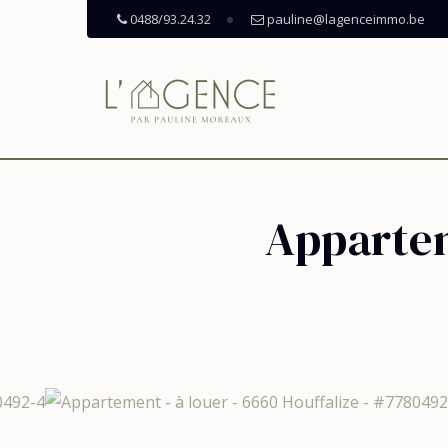
0488/93.24.32
pauline@lagenceimmo.be
Appartem