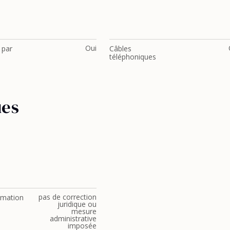
Oui
 par
Câbles
téléphoniques
ues
pas de correction
imation
juridique ou
mesure
administrative
imposée