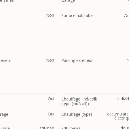
 salles
Garage
Non
75
Surface habitable
Non
térieur
Parking extérieur
Oui
indivi
Chauffage (ind/coll)
(type (ind/coll))
Oui
accumulate
trage
Chauffage (type)
électri
équipée
dou
uisine
Sdb (type)