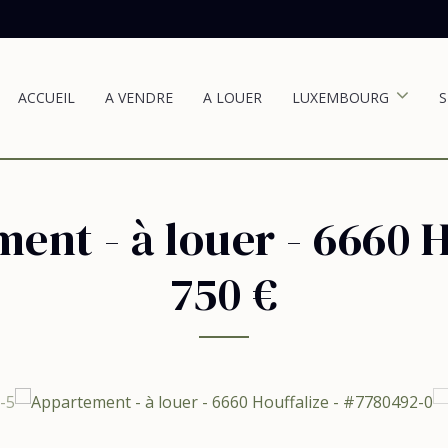
ACCUEIL
A VENDRE
A LOUER
LUXEMBOURG
S
ent - à louer
-
6660 H
750 €