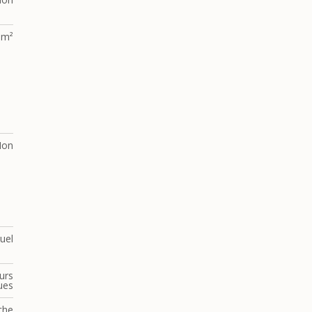
 m²
Non
duel
urs
ques
che