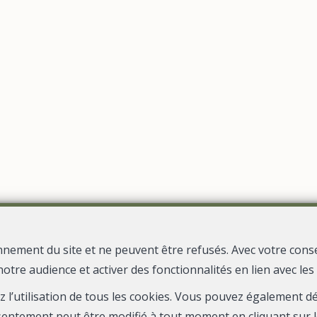
Localiser sur la carte
nnement du site et ne peuvent être refusés. Avec votre cons
notre audience et activer des fonctionnalités en lien avec le
L'Agence par Pauline Moreaux
Place Roi Albert 31
6660 Houffaliz
—
—
TEL.
0488932432
pauline@lagenceimmo.be
—
ez l’utilisation de tous les cookies. Vous pouvez également 
sentement peut être modifié à tout moment en cliquant sur l