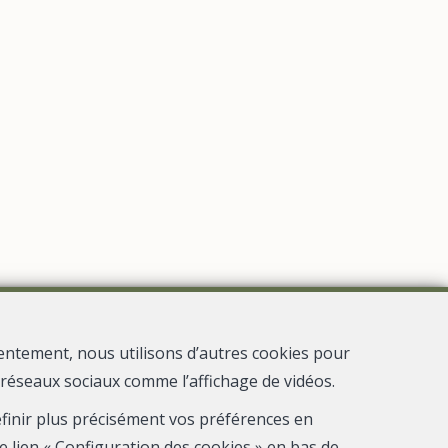
entement, nous utilisons d’autres cookies pour
s réseaux sociaux comme l’affichage de vidéos.
e
définir plus précisément vos préférences en
e lien « Configuration des cookies » en bas de