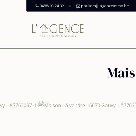
0488/93.24.32
pauline@lagenceimmo.be
Mais