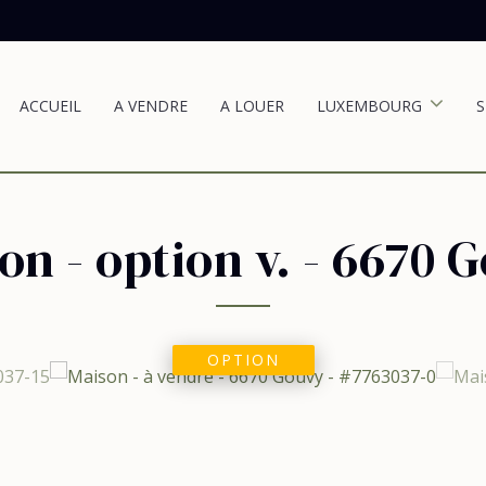
ACCUEIL
A VENDRE
A LOUER
LUXEMBOURG
S
on - option v.
-
6670 
OPTION