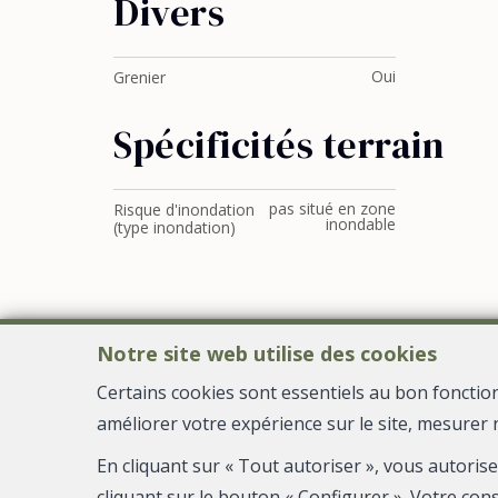
Divers
Oui
Grenier
Spécificités terrain
pas situé en zone
Risque d'inondation
inondable
(type inondation)
Notre site web utilise des cookies
Certains cookies sont essentiels au bon fonctio
améliorer votre expérience sur le site, mesurer 
En cliquant sur « Tout autoriser », vous autoris
cliquant sur le bouton « Configurer ». Votre con