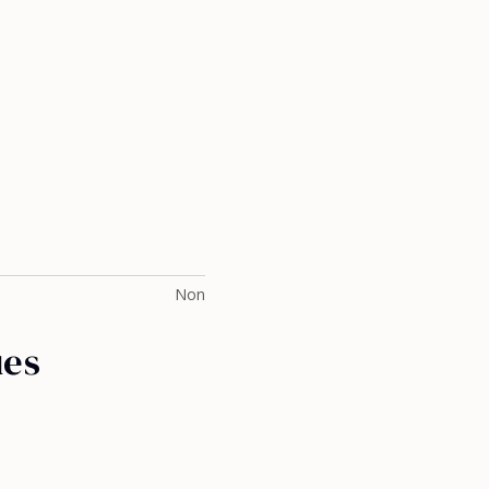
t
Non
ues