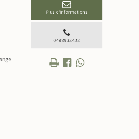
Plus d'informations
0488932432
range